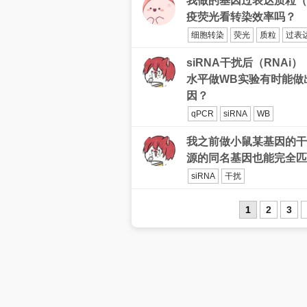
我做的基因过表达质粒（p
疫荧光看转染效率吗？
细胞转染
荧光
质粒
过表
siRNA干扰后（RNA
水平做WB实验有时能做
因？
qPCR
siRNA
WB
我之前做小鼠某基因的干扰
源的同名基因也能完全匹
siRNA
干扰
1
2
3