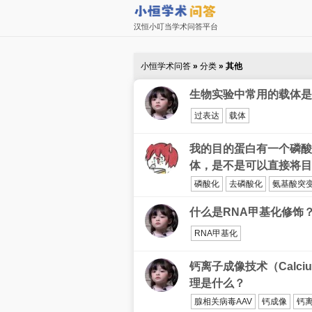
汉恒小叮当学术问答平台
小恒学术问答
»
分类
» 其他
生物实验中常用的载体是
过表达
载体
我的目的蛋白有一个磷酸
体，是不是可以直接将目
磷酸化
去磷酸化
氨基酸突
什么是RNA甲基化修饰
RNA甲基化
钙离子成像技术（Calci
理是什么？
腺相关病毒AAV
钙成像
钙