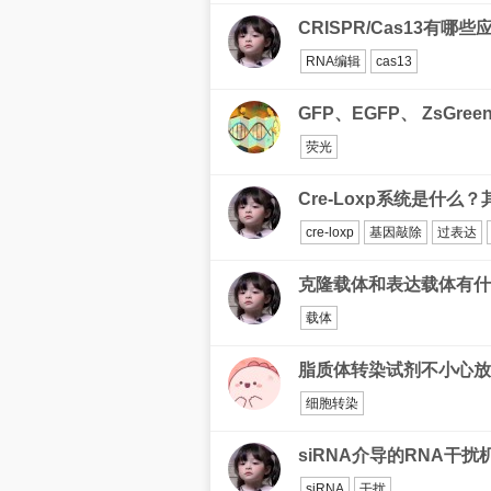
CRISPR/Cas13有哪些
RNA编辑
cas13
GFP、EGFP、 ZsGre
荧光
Cre-Loxp系统是什么
cre-loxp
基因敲除
过表达
克隆载体和表达载体有什
载体
脂质体转染试剂不小心放
细胞转染
siRNA介导的RNA干
siRNA
干扰