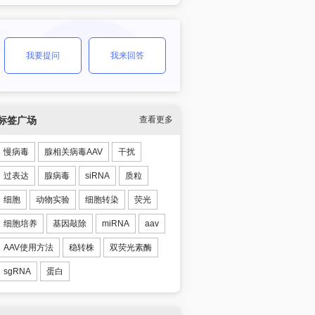
我要提问
我来回答
标签广场
查看更多
慢病毒
腺相关病毒AAV
干扰
过表达
腺病毒
siRNA
质粒
细胞
动物实验
细胞转染
荧光
细胞培养
基因敲除
miRNA
aav
AAV使用方法
稳转株
双荧光素酶
sgRNA
蛋白