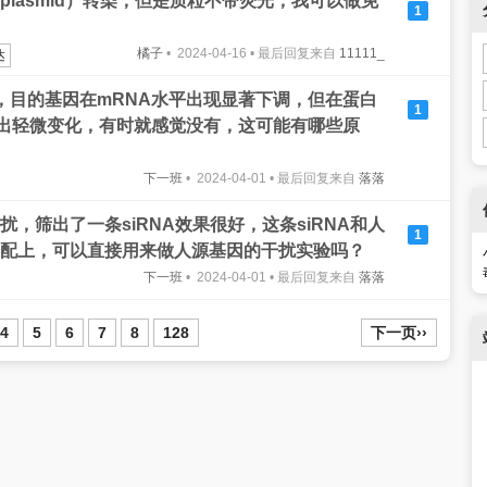
lasmid）转染，但是质粒不带荧光，我可以做免
1
橘子
• 2024-04-16 • 最后回复来自
11111_
达
i），目的基因在mRNA水平出现显著下调，但在蛋白
1
出轻微变化，有时就感觉没有，这可能有哪些原
下一班
• 2024-04-01 • 最后回复来自
落落
，筛出了一条siRNA效果很好，这条siRNA和人
1
配上，可以直接用来做人源基因的干扰实验吗？
下一班
• 2024-04-01 • 最后回复来自
落落
4
5
6
7
8
128
下一页››