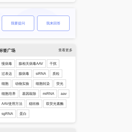
我要提问
我来回答
标签广场
查看更多
慢病毒
腺相关病毒AAV
干扰
过表达
腺病毒
siRNA
质粒
细胞
动物实验
细胞转染
荧光
细胞培养
基因敲除
miRNA
aav
AAV使用方法
稳转株
双荧光素酶
sgRNA
蛋白